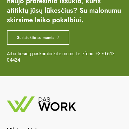
naujo profesinio iššūkio, kuris
atitiktų jūsų lūkesčius? Su malonumu
skirsime laiko pokalbiui.
Susisiekite su mumis
Arba tiesiog paskambinkite mums telefonu:
+370 613
04424