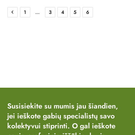
1
…
3
4
5
6
Susisiekite su mumis jau šiandien,
jei ieškote gabių specialistų savo
kolektyvui stiprinti. O gal ieškote