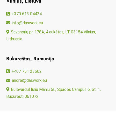
Vilnius, Lietuva
+370 613 04424
info@daswork.eu
Savanorių pr. 178A, 4 aukštas, LT-03154 Vilnius,
Lithuania
Bukareštas, Rumunija
+407 751 23602
andrei@daswork.eu
Bulevardul Iuliu Maniu 6L, Spaces Campus 6, et. 1,
București 061072